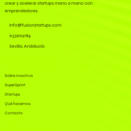
crear y acelerar startups mano a mano con
emprendedores.
info@fusionstartups.com
633669184
Sevilla, Andalucía
Enlaces rápidos
Sobre nosotros
SuperSprint
Startups
Qué hacemos
Contacto
¿Tienes dudas?