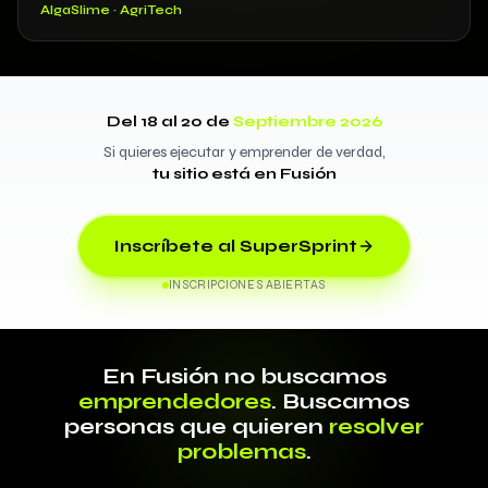
AlgaSlime · AgriTech
Del 18 al 20 de
Septiembre 2026
Si quieres ejecutar y emprender de verdad,
tu sitio está en Fusión
Inscríbete al SuperSprint
INSCRIPCIONES ABIERTAS
En Fusión no buscamos
emprendedores
. Buscamos
personas que quieren
resolver
problemas
.