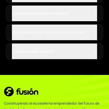
¿Qué sectores prioriza Fusión?
¿Qué resultados tiene Fusión Startups?
¿Cómo puedo aplicar?
Construyendo el ecosistema emprendedor del futuro de