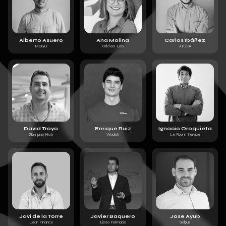
Alberto Asuero
Ana Molina
Carlos Ibáñez
MOGU
Odders Lab
AIDEA
David Troya
Enrique Ruiz
Ignacio Oroquieta
Glamping Hub
Wuolah
Le Room Service
Javi de la Torre
Javier Baquero
Jose Ayub
Lean Finance
Liceo Farmacia
Galgus