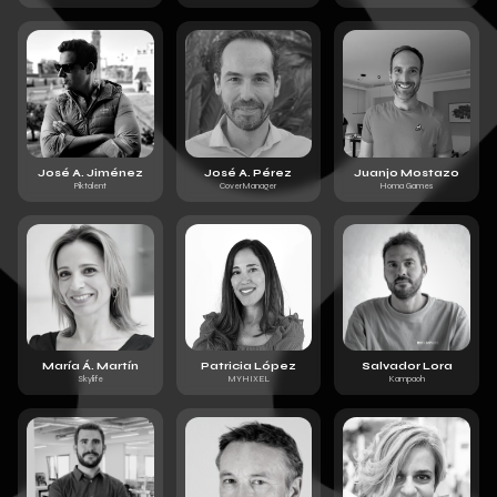
José A. Jiménez
José A. Pérez
Juanjo Mostazo
Piktalent
CoverManager
Homa Games
María Á. Martín
Patricia López
Salvador Lora
Skylife
MYHIXEL
Kampaoh