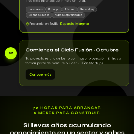
Tres días intensos de inmersión total:
Lean canvas
Prototipo
Pitches
Networking
Diseño de decks
Mapa de oportunidades
Presencial en Sevilla ·
Espacio Magma
Comienza el Ciclo Fusión · Octubre
05
Tu proyecto es uno de los 10 con mayor proyección. Entras a
formar parte del venture builder Fusión Startups.
Conoce más
72 HORAS PARA ARRANCAR
6 MESES PARA CONSTRUIR
Si llevas años acumulando
conocimiento en un sector y sabes