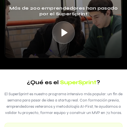
Más de 200 emprendedores han pasado
por el SuperSprint
¿Qué es el
SuperSprint
?
El SuperSprint es nuestro programa intensivo más popular: un fin de
semana para pasar de idea a startup real. Con formación previa,
emprendedores veteranos y metodología AI-First, te ayudamos a
validar tu proyecto, formar equipo y construir un MVP en 72 horas.