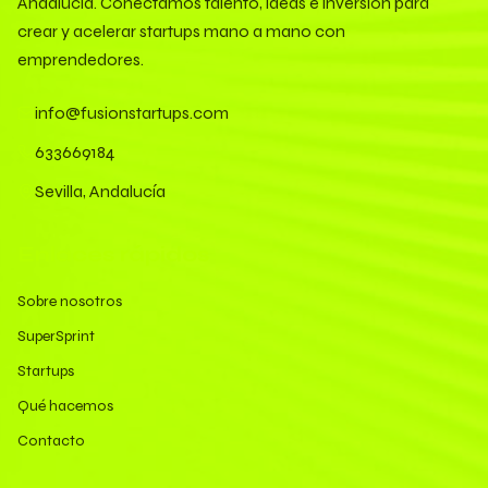
Andalucía. Conectamos talento, ideas e inversión para
crear y acelerar startups mano a mano con
emprendedores.
info@fusionstartups.com
633669184
Sevilla, Andalucía
Enlaces rápidos
Sobre nosotros
SuperSprint
Startups
Qué hacemos
Contacto