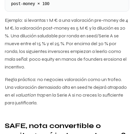
post-money × 100
Ejemplo: si levantas 1 M € a una valoración pre-money de 4
M €, la valoración post-money es 5 M € y la dilución es 20
%. Una dilución saludable por ronda en seed/Serie A se
mueve entre el 15 % y el 25 %. Por encima del 30 % por
ronda, los siguientes inversores empiezan a leerlo como
mala señal: poco equity en manos de founders erosiona el
incentivo.
Regla práctica: no negocies valoración como un trofeo.
Una valoración demasiado alta en seed te dejará atrapado
en el
valuation trap
en la Serie A si no creces lo suficiente
para justificarla.
SAFE, nota convertible o