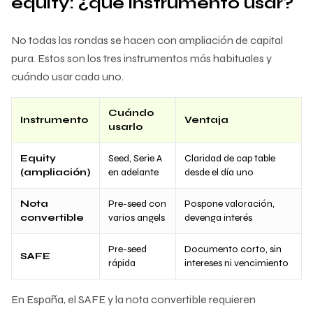
equity: ¿qué instrumento usar?
No todas las rondas se hacen con ampliación de capital
pura. Estos son los tres instrumentos más habituales y
cuándo usar cada uno.
Cuándo
Instrumento
Ventaja
usarlo
Equity
Seed, Serie A
Claridad de cap table
(ampliación)
en adelante
desde el día uno
Nota
Pre-seed con
Pospone valoración,
convertible
varios angels
devenga interés
Pre-seed
Documento corto, sin
SAFE
rápida
intereses ni vencimiento
En España, el SAFE y la nota convertible requieren