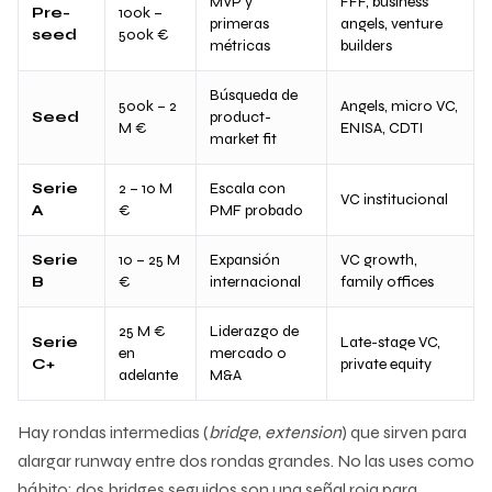
MVP y
FFF, business
Pre-
100k –
primeras
angels, venture
seed
500k €
métricas
builders
Búsqueda de
500k – 2
Angels, micro VC,
Seed
product-
M €
ENISA, CDTI
market fit
Serie
2 – 10 M
Escala con
VC institucional
A
€
PMF probado
Serie
10 – 25 M
Expansión
VC growth,
B
€
internacional
family offices
25 M €
Liderazgo de
Serie
Late-stage VC,
en
mercado o
C+
private equity
adelante
M&A
Hay rondas intermedias (
bridge
,
extension
) que sirven para
alargar runway entre dos rondas grandes. No las uses como
hábito: dos bridges seguidos son una señal roja para